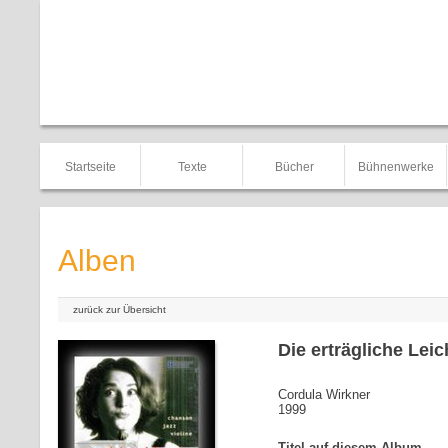
Startseite
Texte
Bücher
Bühnenwerke
Alben
zurück zur Übersicht
Die erträgliche Leic
Cordula Wirkner
1999
Titel auf diesem Album