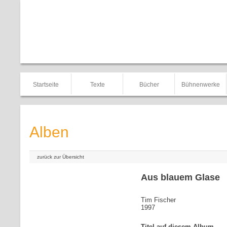
Startseite
Texte
Bücher
Bühnenwerke
Alben
zurück zur Übersicht
Aus blauem Glase
Tim Fischer
1997
Titel auf diesem Album