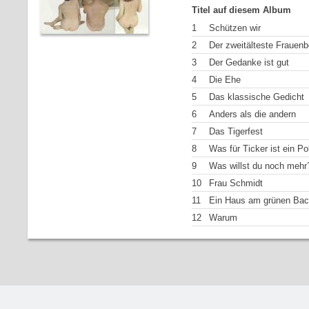
Titel auf diesem Album
1
Schützen wir
2
Der zweitälteste Frauenb
3
Der Gedanke ist gut
4
Die Ehe
5
Das klassische Gedicht
6
Anders als die andern
7
Das Tigerfest
8
Was für Ticker ist ein Pol
9
Was willst du noch mehr
10
Frau Schmidt
11
Ein Haus am grünen Ba
12
Warum