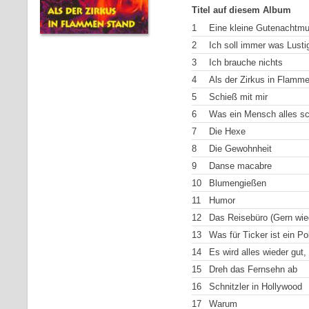
Titel auf diesem Album
1
Eine kleine Gutenachtmu
2
Ich soll immer was Lusti
3
Ich brauche nichts
4
Als der Zirkus in Flamm
5
Schieß mit mir
6
Was ein Mensch alles s
7
Die Hexe
8
Die Gewohnheit
9
Danse macabre
10
Blumengießen
11
Humor
12
Das Reisebüro (Gern wie
13
Was für Ticker ist ein Pol
14
Es wird alles wieder gut,
15
Dreh das Fernsehn ab
16
Schnitzler in Hollywood
17
Warum