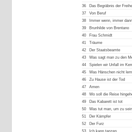
36
Das Begräbnis der Freihe
37
Von Beruf
38
Immer wenn, immer dan
39
Brunhilde von Brentano
40
Frau Schmidt
41
Träume
42
Der Staatsbeamte
43
Was sagt man zu den Me
44
Spielen wir Unfall im Kern
45
Was Hänschen nicht lern
46
Zu Hause ist der Tod
47
Amen
48
Wo soll die Reise hingeh
49
Das Kabarett ist tot
50
Was tut man, um zu sei
51
Der Kämpfer
52
Der Furz
53
Ich kann tanzen