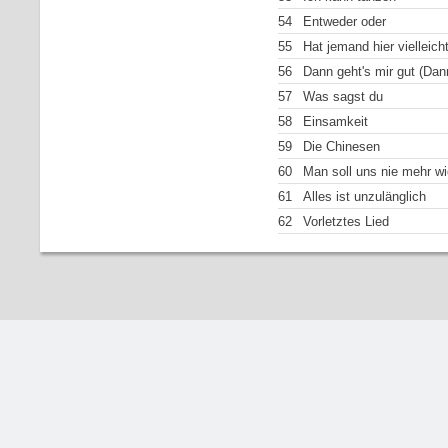
54
Entweder oder
55
Hat jemand hier vielleic
56
Dann geht's mir gut (Dann
57
Was sagst du
58
Einsamkeit
59
Die Chinesen
60
Man soll uns nie mehr wi
61
Alles ist unzulänglich
62
Vorletztes Lied