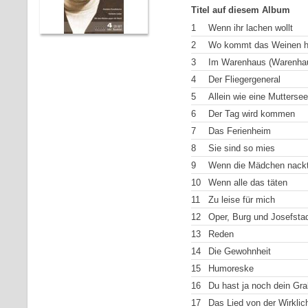
Titel auf diesem Album
1
Wenn ihr lachen wollt
2
Wo kommt das Weinen h
3
Im Warenhaus (Warenhaus
4
Der Fliegergeneral
5
Allein wie eine Muttersee
6
Der Tag wird kommen
7
Das Ferienheim
8
Sie sind so mies
9
Wenn die Mädchen nackt
10
Wenn alle das täten
11
Zu leise für mich
12
Oper, Burg und Josefsta
13
Reden
14
Die Gewohnheit
15
Humoreske
16
Du hast ja noch dein Gra
17
Das Lied von der Wirklic