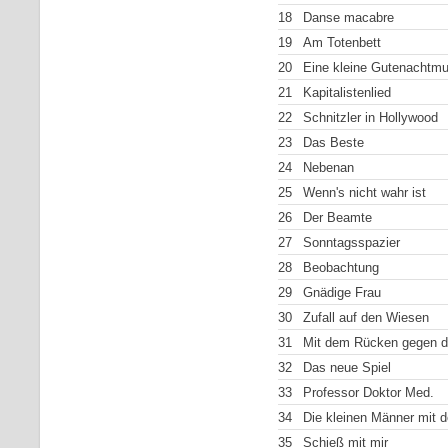
18
Danse macabre
19
Am Totenbett
20
Eine kleine Gutenachtmu
21
Kapitalistenlied
22
Schnitzler in Hollywood
23
Das Beste
24
Nebenan
25
Wenn's nicht wahr ist
26
Der Beamte
27
Sonntagsspazier
28
Beobachtung
29
Gnädige Frau
30
Zufall auf den Wiesen
31
Mit dem Rücken gegen 
32
Das neue Spiel
33
Professor Doktor Med.
34
Die kleinen Männer mit 
35
Schieß mit mir