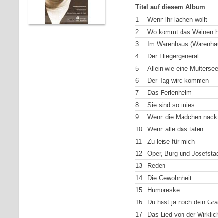
Titel auf diesem Album
1
Wenn ihr lachen wollt
2
Wo kommt das Weinen h
3
Im Warenhaus (Warenhaus
4
Der Fliegergeneral
5
Allein wie eine Muttersee
6
Der Tag wird kommen
7
Das Ferienheim
8
Sie sind so mies
9
Wenn die Mädchen nackt
10
Wenn alle das täten
11
Zu leise für mich
12
Oper, Burg und Josefsta
13
Reden
14
Die Gewohnheit
15
Humoreske
16
Du hast ja noch dein Gra
17
Das Lied von der Wirklic