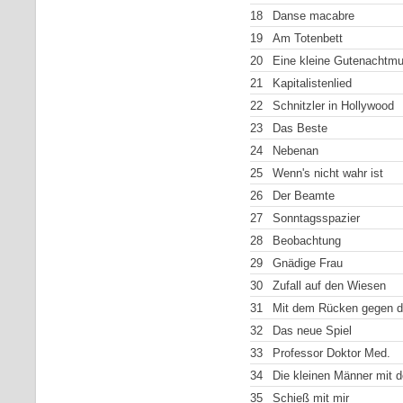
18
Danse macabre
19
Am Totenbett
20
Eine kleine Gutenachtmu
21
Kapitalistenlied
22
Schnitzler in Hollywood
23
Das Beste
24
Nebenan
25
Wenn's nicht wahr ist
26
Der Beamte
27
Sonntagsspazier
28
Beobachtung
29
Gnädige Frau
30
Zufall auf den Wiesen
31
Mit dem Rücken gegen 
32
Das neue Spiel
33
Professor Doktor Med.
34
Die kleinen Männer mit 
35
Schieß mit mir