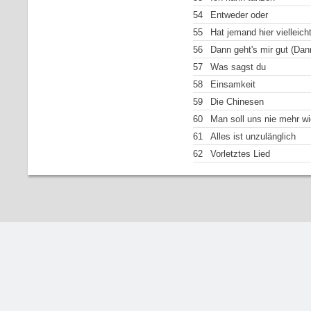
54
Entweder oder
55
Hat jemand hier vielleic
56
Dann geht's mir gut (Dann
57
Was sagst du
58
Einsamkeit
59
Die Chinesen
60
Man soll uns nie mehr wi
61
Alles ist unzulänglich
62
Vorletztes Lied