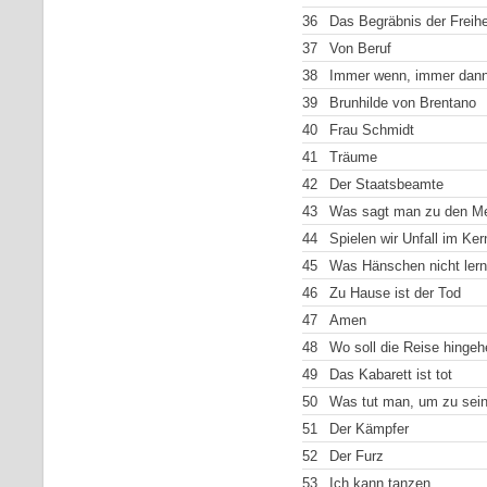
36
Das Begräbnis der Freihe
37
Von Beruf
38
Immer wenn, immer dan
39
Brunhilde von Brentano
40
Frau Schmidt
41
Träume
42
Der Staatsbeamte
43
Was sagt man zu den Me
44
Spielen wir Unfall im Kern
45
Was Hänschen nicht lern
46
Zu Hause ist der Tod
47
Amen
48
Wo soll die Reise hingeh
49
Das Kabarett ist tot
50
Was tut man, um zu sei
51
Der Kämpfer
52
Der Furz
53
Ich kann tanzen