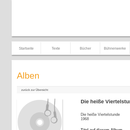
Startseite
Texte
Bücher
Bühnenwerke
Alben
zurück zur Übersicht
Die heiße Viertelst
Die heiße Viertelstunde
1968
Titel auf diesem Album