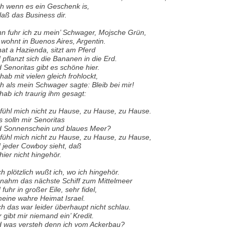
h wenn es ein Geschenk is,
 laß das Business dir.
n fuhr ich zu mein’ Schwager, Mojsche Grün,
 wohnt in Buenos Aires, Argentin.
hat a Hazienda, sitzt am Pferd
 pflanzt sich die Bananen in die Erd.
 Senoritas gibt es schöne hier.
 hab mit vielen gleich frohlockt,
h als mein Schwager sagte: Bleib bei mir!
hab ich traurig ihm gesagt:
 fühl mich nicht zu Hause, zu Hause, zu Hause.
 solln mir Senoritas
 Sonnenschein und blaues Meer?
 fühl mich nicht zu Hause, zu Hause, zu Hause,
 jeder Cowboy sieht, daß
 hier nicht hingehör.
h plötzlich wußt ich, wo ich hingehör.
 nahm das nächste Schiff zum Mittelmeer
 fuhr in großer Eile, sehr fidel,
meine wahre Heimat Israel.
h das war leider überhaupt nicht schlau.
r gibt mir niemand ein’ Kredit.
 was versteh denn ich vom Ackerbau?