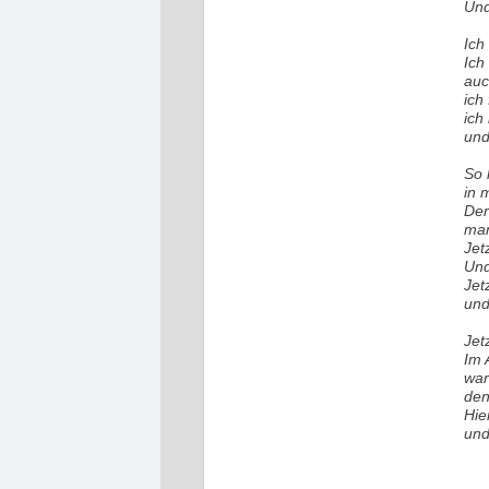
Und
Ich
Ich
auc
ich
ich
und
So 
in 
Der
man
Jet
Und
Jet
und
Jet
Im 
war
den
Hie
und