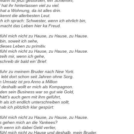
 Mann ist jetzt gestorben, ein Schlemihl,
 hat ihr hinterlassen viel zu viel.
 hat a Wohnung, da ist alles drin.
 kennt die allerbesten Leut.
h ich sprach: Schwester, wenn ich ehrlich bin,
 macht das Leben hier ka Freud.
 fühl mich nicht zu Hause, zu Hause, zu Hause.
 bin, soweit ich sehe,
 dieses Leben zu primitiv.
 fühl mich nicht zu Hause, zu Hause, zu Hause.
zeih mir, wenn ich gehe,
schreib dir bald ein’ Brief.
 fuhr zu meinem Bruder nach New York.
 lebt dort schon seit Jahren ohne Sorg.
n Umsatz ist pro Anno a Million
 deshalb wollt er mich als Kompagnon.
 den sein Business war so gut wie Gold,
 hätt’s auch gern mit ihm geführt,
h als ich endlich unterschreiben sollt,
hab ich plötzlich klar gespürt:
 fühl mich nicht zu Hause, zu Hause, zu Hause.
 gehen mich an die Yankees?
h wenn ich dabei Geld verlier,
 fühl mich nicht zu Hause und deshalb, mein Bruder,