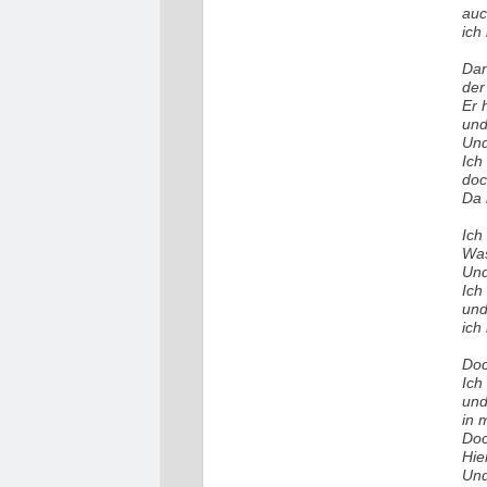
auc
ich
Dan
der
Er 
und
Und
Ich
doc
Da 
Ich
Was
Und
Ich
und
ich
Doc
Ich
und
in 
Doc
Hie
Und