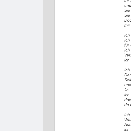
Ihr
und
Sie
Sie
Doc
mir
Ich
Ich
für
Ich
Ver
ich 
Ich
Der
Sei
und
Ja,
ich
doc
da 
Ich
Was
Auc
ich