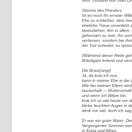
Vom Tonband hört man Org
Stimme des Priesters
Ist es noch Ihr ernster Wil
Ehe zu schließen, dem hie
eheliche Treue unverletzt z
beizustehen, ihm in allem,
gehorsam zu sein, ihn auc
verlassen, sondern bei ihm
der Tod scheidet, so sprec
(Während dieser Rede geht
Bräutigam kniend und verzü
Die Braut(singt)
Ja, da knie ich nun,
kann in meiner Ehe in die 
Wie bei meinen Eltern wir
launenhaft — Mutterschaf
und wenn ich Witwe bin,
knie ich so wie heute vor d
blicke feuchten Auges in 
denk mir viel, doch ich sag
Er war ein guter Mann. Di
Vergangenen Sommer ware
in Kreta und Athen.