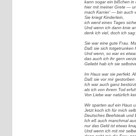
kann sogar ein bißchen in
hier mit meiner Grete — 
mach Karrier' — bin auch 
Sie kriegt Kinderlein,
ich werd eines Tages siche
Und wenn ich dann knie a
denk ich viel, doch ich sag:
Sie war eine gute Frau. Ma
Daß sie sich totgetrunken ha
Und wenn, so war es etwa
das auch ich ihr gern verzi
Geliebt hab ich sie selbstve
Im Haus war sie perfekt. A
Daß sie vor mir gestorben i
Ich war auch ganz bestürzt
als ich von ihrem Tod erfuh
Von Liebe war natürlich ke
Wir sparten auf ein Haus 
Jetzt koch ich für mich selb
Deutsches Beefsteak und E
Ich eß auch manchmal aus
nur das Geld ist etwas kna
Und wenn ich mit mir selbe