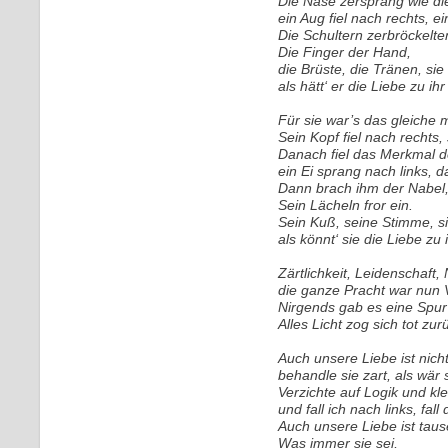
Die Nase zersprang wie di
ein Aug fiel nach rechts, ei
Die Schultern zerbröckelt
Die Finger der Hand,
die Brüste, die Tränen, si
als hätt‘ er die Liebe zu ih
Für sie war’s das gleiche m
Sein Kopf fiel nach rechts, 
Danach fiel das Merkmal d
ein Ei sprang nach links, 
Dann brach ihm der Nabel, 
Sein Lächeln fror ein.
Sein Kuß, seine Stimme, si
als könnt‘ sie die Liebe zu 
Zärtlichkeit, Leidenschaft,
die ganze Pracht war nun 
Nirgends gab es eine Spur
Alles Licht zog sich tot zur
Auch unsere Liebe ist nich
behandle sie zart, als wär 
Verzichte auf Logik und kl
und fall ich nach links, fall
Auch unsere Liebe ist taus
Was immer sie sei,