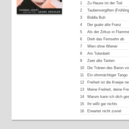
1
Zu Hause ist der Tod
2
Taubenvergiften (Frühling
3
Biddla Buh
4
Der guate alte Franz
5
Als der Zirkus in Flamm
6
Dreh das Fernsehn ab
7
Wien ohne Wiener
8
Am Totenbett
9
Zwei alte Tanten
10
Die Tränen des Baron vo
11
Ein ohnmächtiger Tango
12
Freiheit ist die Kneipe n
13
Meine Freiheit, deine Fre
14
Warum kann ich dich ges
15
Ihr wißt gar nichts
16
Erwartet nicht zuviel