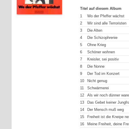
Titel auf diesem Album
1
Wo der Pfeffer wächst
2
Wir sind alle Terroristen
3
Die Alten
4
Die Schizophrenie
5
Ohne Krieg
6
Schöner wohnen
7
Kreisler, sei positiv
8
Die Nonne
9
Der Tod im Konzert
10
Nicht genug
11
Schwärmerei
12
Als wir noch dünner war
13
Das Gebet keiner Jungfr
14
Der Mensch muß weg
15
Freiheit ist die Kneipe n
16
Meine Freiheit, deine Fre