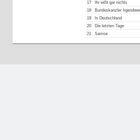
17
Ihr wißt gar nichts
18
Bundeskanzler Irgendwe
19
In Deutschland
20
Die letzten Tage
21
Samoa