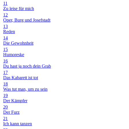
11
Zu leise für mich
12
Oper, Burg und Josefstadt
13
Reden
14
Die Gewohnheit
15
Humoreske
16
Du hast ja noch dein Grab
17
Das Kabarett ist tot
18
Was tut man, um zu sein
19
Der Kämpfer
20
Der Furz
21
Ich kann tanzen