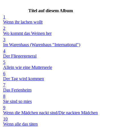
Titel auf diesem Album
1
Wenn ihr lachen wollt
2
Wo kommt das Weinen her
3
Im Warenhaus (Warenhaus "International")
4
Der Fliegergeneral
5
Allein wie eine Mutterseele
6
Der Tag wird kommen
7
Das Ferienheim
8
Sie sind so mies
9
Wenn die Mädchen nackt sind/Die nackten Mädchen
10
Wenn alle das täten