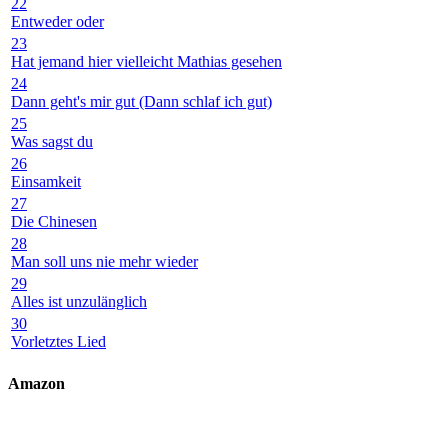
22
Entweder oder
23
Hat jemand hier vielleicht Mathias gesehen
24
Dann geht's mir gut (Dann schlaf ich gut)
25
Was sagst du
26
Einsamkeit
27
Die Chinesen
28
Man soll uns nie mehr wieder
29
Alles ist unzulänglich
30
Vorletztes Lied
Amazon