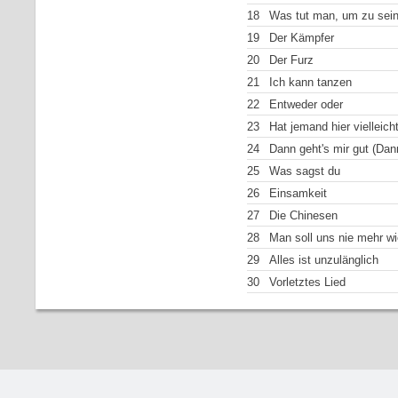
18
Was tut man, um zu sei
19
Der Kämpfer
20
Der Furz
21
Ich kann tanzen
22
Entweder oder
23
Hat jemand hier vielleic
24
Dann geht's mir gut (Dann
25
Was sagst du
26
Einsamkeit
27
Die Chinesen
28
Man soll uns nie mehr wi
29
Alles ist unzulänglich
30
Vorletztes Lied