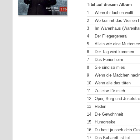
Titel auf diesem Album
1
Wenn ihr lachen wollt
2
Wo kommt das Weinen h
3
Im Warenhaus (Warenhaus
4
Der Fliegergeneral
5
Allein wie eine Muttersee
6
Der Tag wird kommen
7
Das Ferienheim
8
Sie sind so mies
9
Wenn die Mädchen nackt
10
Wenn alle das täten
11
Zu leise für mich
12
Oper, Burg und Josefsta
13
Reden
14
Die Gewohnheit
15
Humoreske
16
Du hast ja noch dein Gra
17
Das Kabarett ist tot