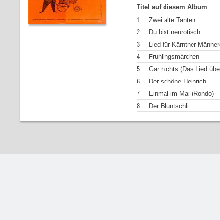
Titel auf diesem Album
1
Zwei alte Tanten
2
Du bist neurotisch
3
Lied für Kärntner Männer
4
Frühlingsmärchen
5
Gar nichts (Das Lied über
6
Der schöne Heinrich
7
Einmal im Mai (Rondo)
8
Der Bluntschli