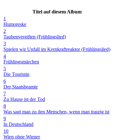
Titel auf diesem Album
1
Humoreske
2
Taubenvergiften (Frühlingslied)
3
Spielen wir Unfall im Kernkraftreaktor (Frühlingslied)
4
Frühlingsmärchen
5
Die Touristin
6
Der Staatsbeamte
7
Zu Hause ist der Tod
8
Was sagt man zu den Menschen, wenn man traurig ist
9
In Deutschland
10
Wien ohne Wiener