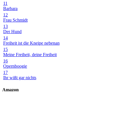
11
Barbara
12
Frau Schmidt
13
Der Hund
14
Freiheit ist die Kneipe nebenan
15
Meine Freiheit, deine Freiheit
16
Opernboogie
17
Ihr wißt gar nichts
Amazon