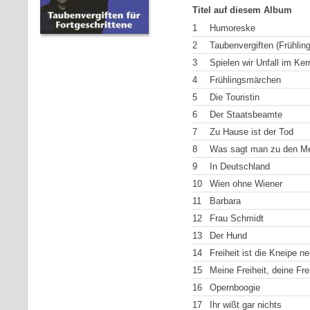
Titel auf diesem Album
1
Humoreske
2
Taubenvergiften (Frühling
3
Spielen wir Unfall im Kern
4
Frühlingsmärchen
5
Die Touristin
6
Der Staatsbeamte
7
Zu Hause ist der Tod
8
Was sagt man zu den Me
9
In Deutschland
10
Wien ohne Wiener
11
Barbara
12
Frau Schmidt
13
Der Hund
14
Freiheit ist die Kneipe n
15
Meine Freiheit, deine Fre
16
Opernboogie
17
Ihr wißt gar nichts