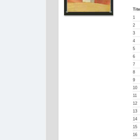
Tit
1
2
3
4
5
6
7
8
9
10
11
12
13
14
15
16