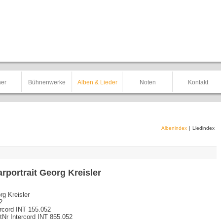
er
Bühnenwerke
Alben & Lieder
Noten
Kontakt
Albenindex
|
Liedindex
arportrait Georg Kreisler
rg Kreisler
2
ercord INT 155.052
tNr Intercord INT 855.052