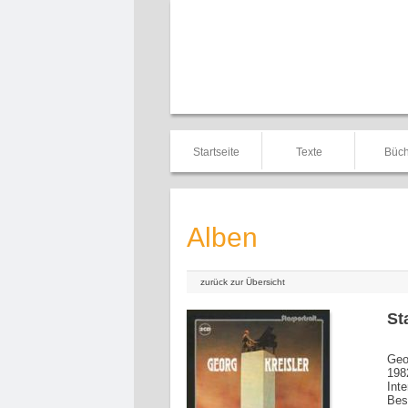
Startseite
Texte
Büch
Alben
zurück zur Übersicht
St
Geo
198
Int
Bes