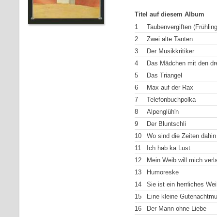
Titel auf diesem Album
1
Taubenvergiften (Frühling
2
Zwei alte Tanten
3
Der Musikkritiker
4
Das Mädchen mit den dr
5
Das Triangel
6
Max auf der Rax
7
Telefonbuchpolka
8
Alpenglüh'n
9
Der Bluntschli
10
Wo sind die Zeiten dahin
11
Ich hab ka Lust
12
Mein Weib will mich verl
13
Humoreske
14
Sie ist ein herrliches We
15
Eine kleine Gutenachtmu
16
Der Mann ohne Liebe