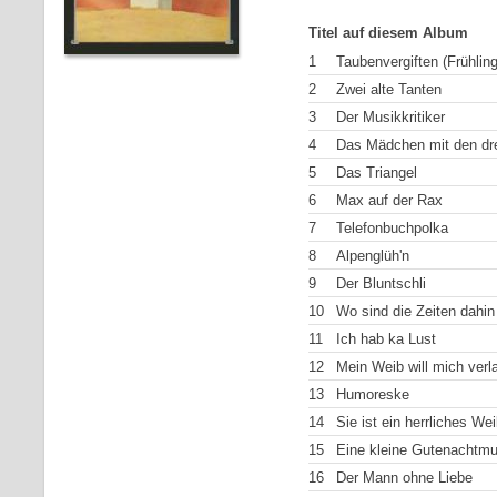
Titel auf diesem Album
1
Taubenvergiften (Frühling
2
Zwei alte Tanten
3
Der Musikkritiker
4
Das Mädchen mit den dr
5
Das Triangel
6
Max auf der Rax
7
Telefonbuchpolka
8
Alpenglüh'n
9
Der Bluntschli
10
Wo sind die Zeiten dahin
11
Ich hab ka Lust
12
Mein Weib will mich verl
13
Humoreske
14
Sie ist ein herrliches We
15
Eine kleine Gutenachtmu
16
Der Mann ohne Liebe