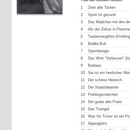
1
Zwei alte Tanten
2
Sport ist gesund
3
Das Mädchen mit den dr
4
Als der Zirkus in Flamm
5
Taubenvergiften (Frühling
6
Biddla Buh
7
Opernboogie
8
Das Wort "Verlassen" (I
9
Barbara
10
Sie ist ein herrliches We
11
Der schöne Heinrich
12
Der Staatsbeamte
13
Frühlingsmärchen
14
Der guate alte Franz
15
Das Triangel
16
Was für Ticker ist ein Pol
17
Alpenglüh'n