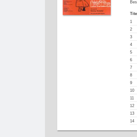
Bes
Tit
1
2
3
4
5
6
7
8
9
10
11
12
13
14