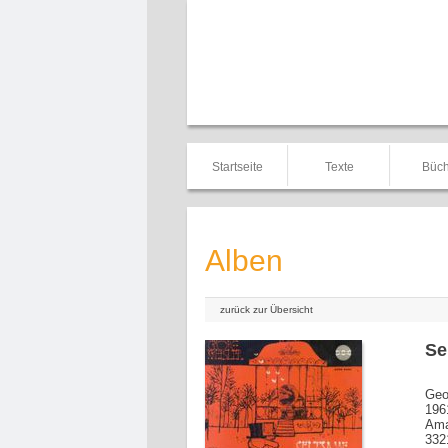
Startseite
Texte
Büch
Alben
zurück zur Übersicht
Se
Geo
196
Ama
332