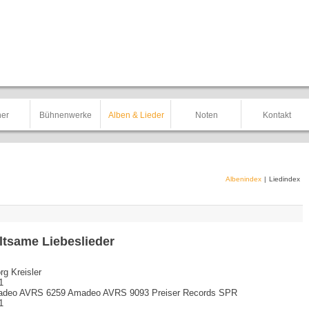
er
Bühnenwerke
Alben & Lieder
Noten
Kontakt
Albenindex
|
Liedindex
ltsame Liebeslieder
rg Kreisler
1
deo AVRS 6259 Amadeo AVRS 9093 Preiser Records SPR
1