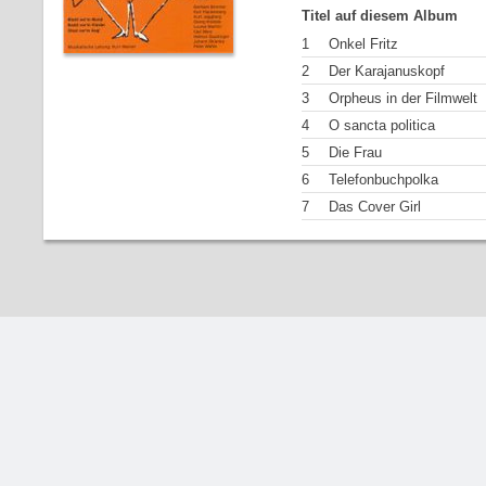
Titel auf diesem Album
1
Onkel Fritz
2
Der Karajanuskopf
3
Orpheus in der Filmwelt
4
O sancta politica
5
Die Frau
6
Telefonbuchpolka
7
Das Cover Girl