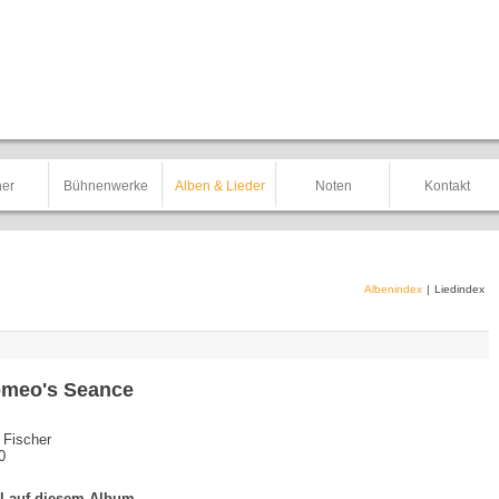
er
Bühnenwerke
Alben & Lieder
Noten
Kontakt
Albenindex
|
Liedindex
meo's Seance
 Fischer
0
el auf diesem Album