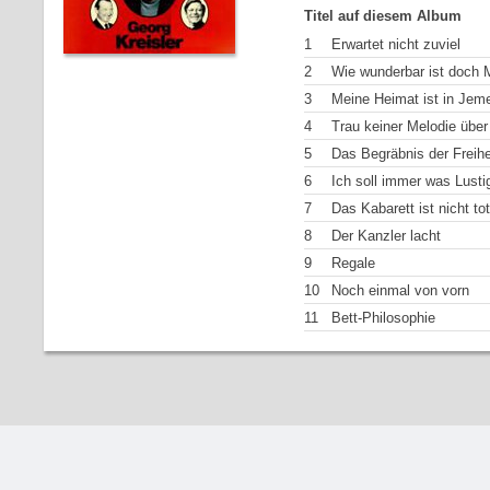
Titel auf diesem Album
1
Erwartet nicht zuviel
2
Wie wunderbar ist doch 
3
Meine Heimat ist in Jem
4
Trau keiner Melodie über
5
Das Begräbnis der Freihe
6
Ich soll immer was Lusti
7
Das Kabarett ist nicht tot
8
Der Kanzler lacht
9
Regale
10
Noch einmal von vorn
11
Bett-Philosophie