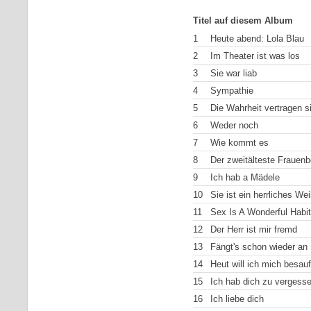
Titel auf diesem Album
1
Heute abend: Lola Blau
2
Im Theater ist was los
3
Sie war liab
4
Sympathie
5
Die Wahrheit vertragen si
6
Weder noch
7
Wie kommt es
8
Der zweitälteste Frauenb
9
Ich hab a Mädele
10
Sie ist ein herrliches We
11
Sex Is A Wonderful Habit
12
Der Herr ist mir fremd
13
Fängt's schon wieder an
14
Heut will ich mich besau
15
Ich hab dich zu vergess
16
Ich liebe dich