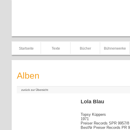
Startseite
Texte
Bücher
Bühnenwerke
Alben
zurück zur Übersicht
Lola Blau
Topsy Küppers
1971
Preiser Records SPR 9957/8
BestNr Preiser Records PR 