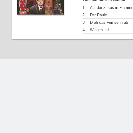
1
Als der Zirkus in Flamm
2
Der Paule
3
Dreh das Fernsehn ab
4
Wiegenlied