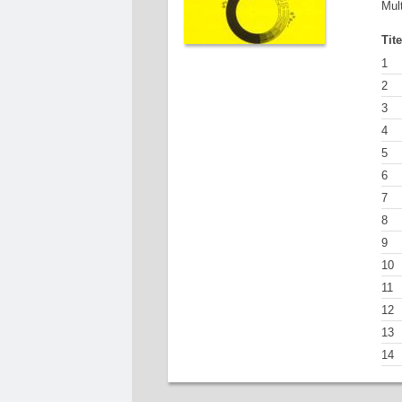
Mul
Tit
1
2
3
4
5
6
7
8
9
10
11
12
13
14