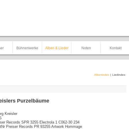
er
Bühnenwerke
Alben & Lieder
Noten
Kontakt
Albenindex
|
Liedindex
eislers Purzelbäume
rg Kreisler
5
iser Records SPR 3255 Electrola 1 C062-30 234
tNr Preiser Records PR 93255 Artwork Hommage