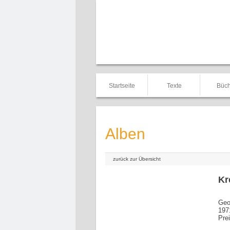
Startseite
Texte
Büch
Alben
zurück zur Übersicht
Kr
Geo
197
Pre