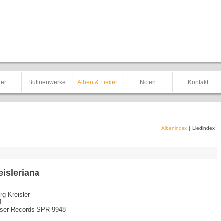
er
Bühnenwerke
Alben & Lieder
Noten
Kontakt
Albenindex
|
Liedindex
eisleriana
rg Kreisler
1
iser Records SPR 9948