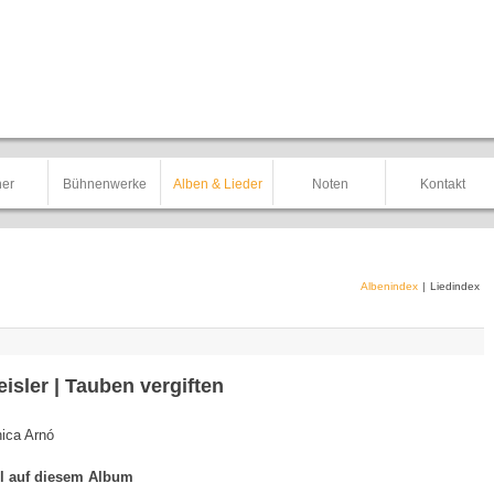
er
Bühnenwerke
Alben & Lieder
Noten
Kontakt
Albenindex
|
Liedindex
eisler | Tauben vergiften
ica Arnó
el auf diesem Album