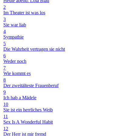
Heute abend: Lola Blau
2
Im Theater ist was los
3
Sie war liab
4
Sympathie
5
Die Wahrheit vertragen sie nicht
6
Weder noch
7
Wie kommt es
8
Der zweitälteste Frauenberuf
9
Ich hab a Mädele
10
Sie ist ein herrliches Weib
11
Sex Is A Wonderful Habit
12
Der Herr ist mir fremd