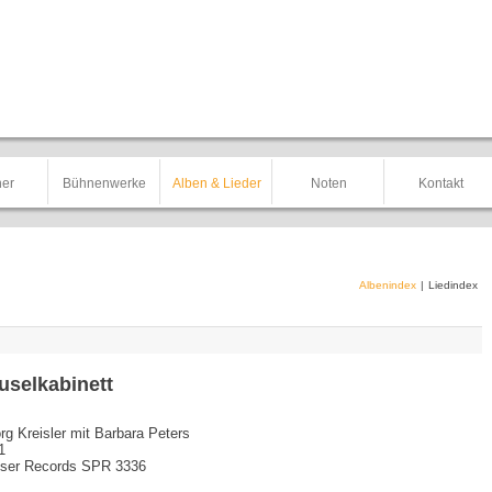
er
Bühnenwerke
Alben & Lieder
Noten
Kontakt
Albenindex
|
Liedindex
uselkabinett
rg Kreisler mit Barbara Peters
1
iser Records SPR 3336