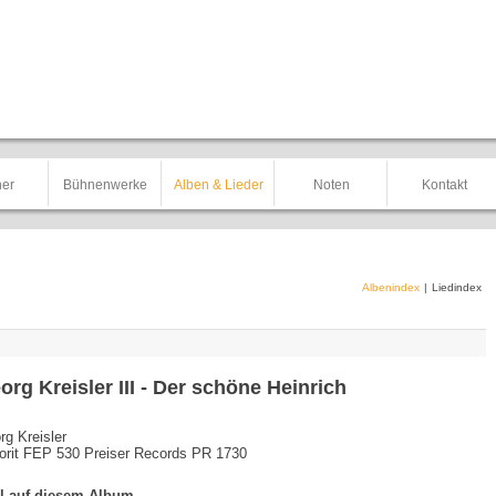
er
Bühnenwerke
Alben & Lieder
Noten
Kontakt
Albenindex
|
Liedindex
org Kreisler III - Der schöne Heinrich
rg Kreisler
orit FEP 530 Preiser Records PR 1730
el auf diesem Album