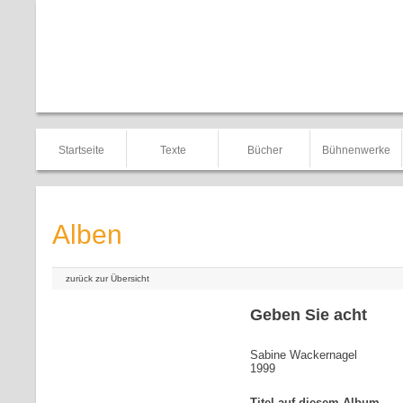
Startseite
Texte
Bücher
Bühnenwerke
Alben
zurück zur Übersicht
Geben Sie acht
Sabine Wackernagel
1999
Titel auf diesem Album