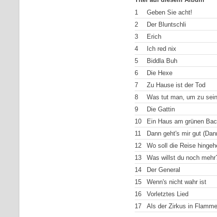
1
Geben Sie acht!
2
Der Bluntschli
3
Erich
4
Ich red nix
5
Biddla Buh
6
Die Hexe
7
Zu Hause ist der Tod
8
Was tut man, um zu sei
9
Die Gattin
10
Ein Haus am grünen Ba
11
Dann geht's mir gut (Dann
12
Wo soll die Reise hingeh
13
Was willst du noch mehr
14
Der General
15
Wenn's nicht wahr ist
16
Vorletztes Lied
17
Als der Zirkus in Flamm