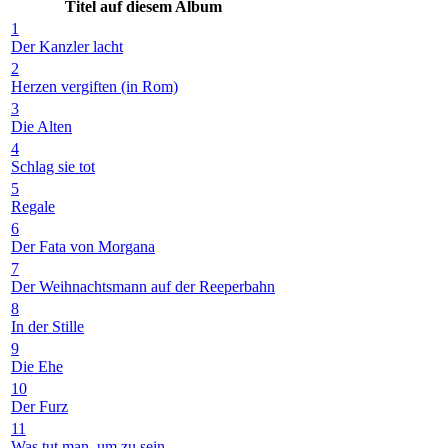
Titel auf diesem Album
1
Der Kanzler lacht
2
Herzen vergiften (in Rom)
3
Die Alten
4
Schlag sie tot
5
Regale
6
Der Fata von Morgana
7
Der Weihnachtsmann auf der Reeperbahn
8
In der Stille
9
Die Ehe
10
Der Furz
11
Was tut man, um zu sein