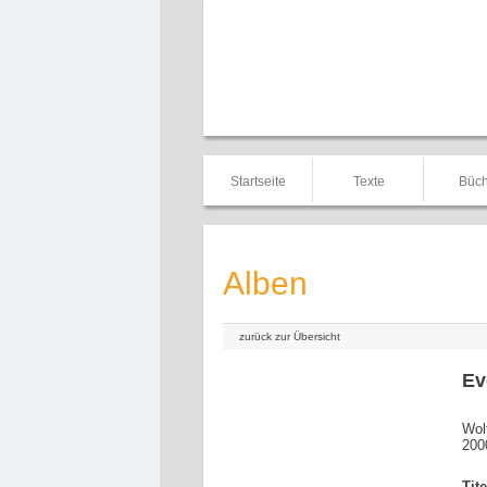
Startseite
Texte
Büch
Alben
zurück zur Übersicht
Ev
Wol
200
Tit