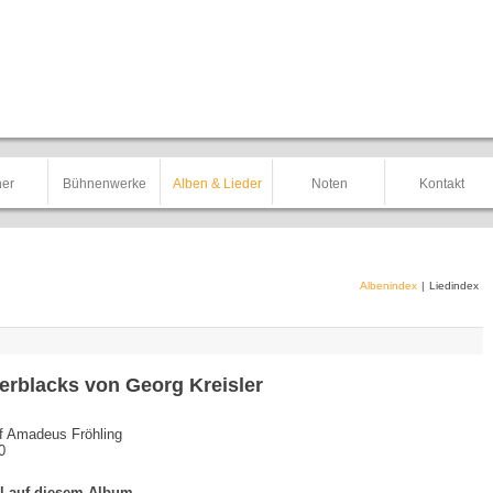
er
Bühnenwerke
Alben & Lieder
Noten
Kontakt
Albenindex
|
Liedindex
erblacks von Georg Kreisler
f Amadeus Fröhling
0
el auf diesem Album