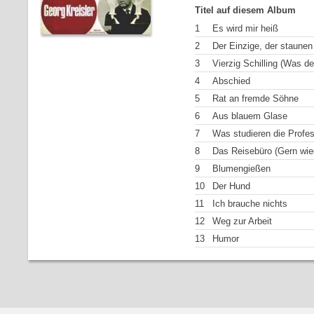
Titel auf diesem Album
1
Es wird mir heiß
2
Der Einzige, der staunen
3
Vierzig Schilling (Was d
4
Abschied
5
Rat an fremde Söhne
6
Aus blauem Glase
7
Was studieren die Profe
8
Das Reisebüro (Gern wie
9
Blumengießen
10
Der Hund
11
Ich brauche nichts
12
Weg zur Arbeit
13
Humor