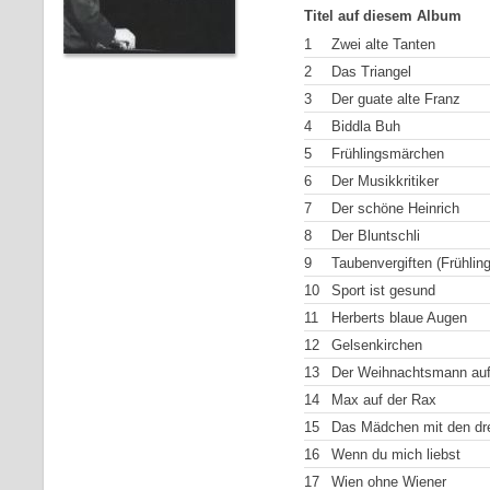
Titel auf diesem Album
1
Zwei alte Tanten
2
Das Triangel
3
Der guate alte Franz
4
Biddla Buh
5
Frühlingsmärchen
6
Der Musikkritiker
7
Der schöne Heinrich
8
Der Bluntschli
9
Taubenvergiften (Frühling
10
Sport ist gesund
11
Herberts blaue Augen
12
Gelsenkirchen
13
Der Weihnachtsmann auf
14
Max auf der Rax
15
Das Mädchen mit den dr
16
Wenn du mich liebst
17
Wien ohne Wiener