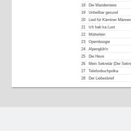
18
Die Wanderniere
19
Unheilbar gesund
20
Lied für Kärntner Männer
21
Ich hab ka Lust
22
Mütterlein
23
Opernboogie
24
Alpenglüh'n
25
Die Hexe
26
Mein Sekretär (Der Sekre
27
Telefonbuchpolka
28
Der Liebesbrief