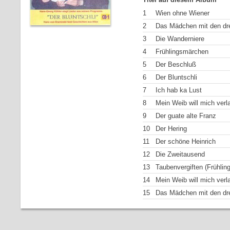
1
Wien ohne Wiener
2
Das Mädchen mit den dr
3
Die Wanderniere
4
Frühlingsmärchen
5
Der Beschluß
6
Der Bluntschli
7
Ich hab ka Lust
8
Mein Weib will mich verl
9
Der guate alte Franz
10
Der Hering
11
Der schöne Heinrich
12
Die Zweitausend
13
Taubenvergiften (Frühling
14
Mein Weib will mich verl
15
Das Mädchen mit den dr