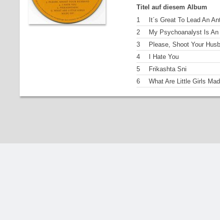
Titel auf diesem Album
1
It´s Great To Lead An Ant
2
My Psychoanalyst Is An 
3
Please, Shoot Your Hus
4
I Hate You
5
Frikashta Sni
6
What Are Little Girls Ma