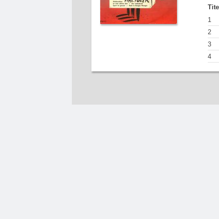
Tit
1
2
3
4