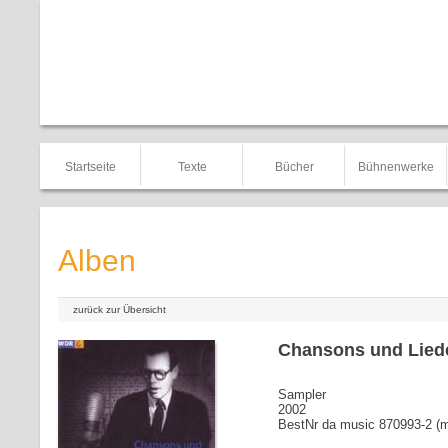
Startseite
Texte
Bücher
Bühnenwerke
Alben
zurück zur Übersicht
Chansons und Liede
Sampler
2002
BestNr da music 870993-2 (m