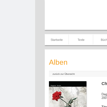
Startseite
Texte
Büch
Alben
zurück zur Übersicht
Ch
Dag
200
Tit