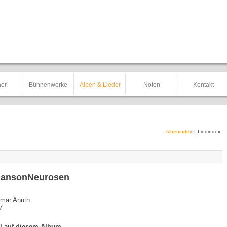
er
Bühnenwerke
Alben & Lieder
Noten
Kontakt
Albenindex
|
Liedindex
ansonNeurosen
mar Anuth
7
el auf diesem Album