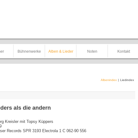
er
Bühnenwerke
Alben & Lieder
Noten
Kontakt
Albenindex
|
Liedindex
ders als die andern
rg Kreisler mit Topsy Küppers
9
iser Records SPR 3193 Electrola 1 C 062-90 556