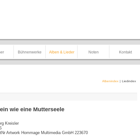
er
Bühnenwerke
Alben & Lieder
Noten
Kontakt
Albenindex
|
Liedindex
lein wie eine Mutterseele
rg Kreisler
6
tNr Artwork Hommage Multimedia GmbH 223670