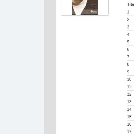
Tit
1
2
3
4
5
6
7
8
9
10
11
12
13
14
15
16
17