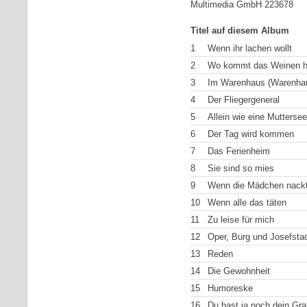
Multimedia GmbH 223678
Titel auf diesem Album
1
Wenn ihr lachen wollt
2
Wo kommt das Weinen h
3
Im Warenhaus (Warenhaus
4
Der Fliegergeneral
5
Allein wie eine Muttersee
6
Der Tag wird kommen
7
Das Ferienheim
8
Sie sind so mies
9
Wenn die Mädchen nackt
10
Wenn alle das täten
11
Zu leise für mich
12
Oper, Burg und Josefsta
13
Reden
14
Die Gewohnheit
15
Humoreske
16
Du hast ja noch dein Gra