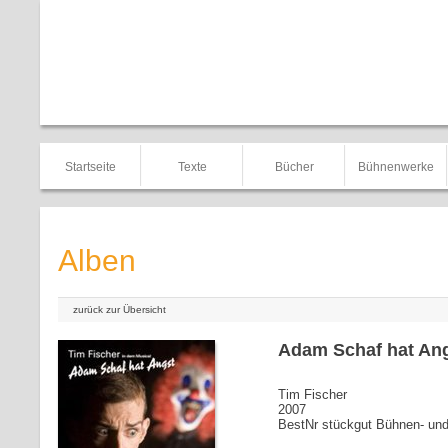
Startseite
Texte
Bücher
Bühnenwerke
Alben
zurück zur Übersicht
Adam Schaf hat An
Tim Fischer
2007
BestNr stückgut Bühnen- u