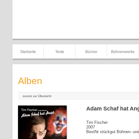
Startseite
Texte
Bücher
Bühnenwerke
Alben
zurück zur Übersicht
Adam Schaf hat An
Tim Fischer
2007
BestNr stückgut Bühnen- u