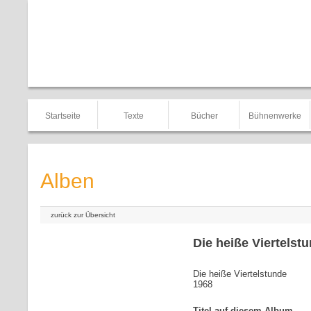
Startseite
Texte
Bücher
Bühnenwerke
Alben
zurück zur Übersicht
Die heiße Viertelst
Die heiße Viertelstunde
1968
Titel auf diesem Album