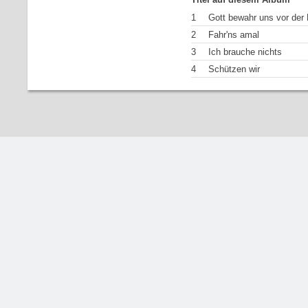
1
Gott bewahr uns vor der 
2
Fahr'ns amal
3
Ich brauche nichts
4
Schützen wir