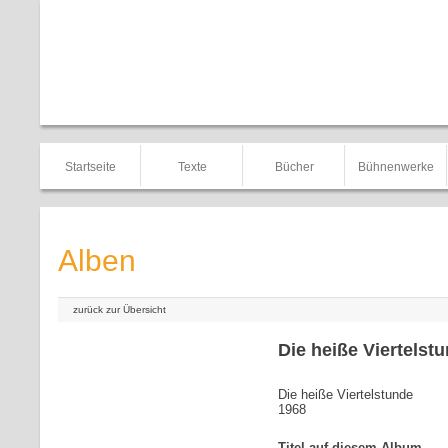
Startseite
Texte
Bücher
Bühnenwerke
Alben
zurück zur Übersicht
Die heiße Viertelst
Die heiße Viertelstunde
1968
Titel auf diesem Album